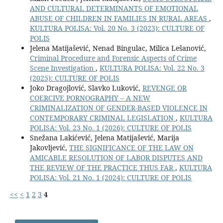
AND CULTURAL DETERMINANTS OF EMOTIONAL
ABUSE OF CHILDREN IN FAMILIES IN RURAL AREAS
,
KULTURA POLISA: Vol. 20 No. 3 (2023): CULTURE OF
POLIS
Jelena Matijašević, Nenad Bingulac, Milica Lešanović,
Criminal Procedure and Forensic Aspects of Crime
Scene Investigation
,
KULTURA POLISA: Vol. 22 No. 3
(2025): CULTURE OF POLIS
Joko Dragojlović, Slavko Luković,
REVENGE OR
COERCIVE PORNOGRAPHY – A NEW
CRIMINALIZATION OF GENDER-BASED VIOLENCE IN
CONTEMPORARY CRIMINAL LEGISLATION
,
KULTURA
POLISA: Vol. 23 No. 1 (2026): CULTURE OF POLIS
Snežana Lakićević, Jelena Matijašević, Marija
Jakovljević,
THE SIGNIFICANCE OF THE LAW ON
AMICABLE RESOLUTION OF LABOR DISPUTES AND
THE REVIEW OF THE PRACTICE THUS FAR
,
KULTURA
POLISA: Vol. 21 No. 1 (2024): CULTURE OF POLIS
<<
<
1
2
3
4