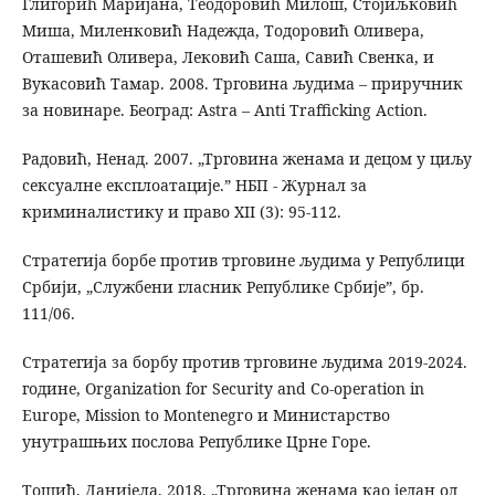
Глигорић Маријана, Теодоровић Милош, Стојиљковић
Миша, Миленковић Надежда, Тодоровић Оливера,
Оташевић Оливера, Лековић Саша, Савић Свенка, и
Вукасовић Тамар. 2008. Трговина људима – приручник
за новинаре. Београд: Astra – Anti Trafficking Action.
Радовић, Ненад. 2007. „Трговина женама и децом у циљу
сексуалне експлоатације.” НБП - Журнал за
криминалистику и право XII (3): 95-112.
Стратегија борбе против трговине људима у Републици
Србији, „Службени гласник Републике Србије”, бр.
111/06.
Стратегија за борбу против трговине људима 2019-2024.
године, Organization for Security and Co-operation in
Europe, Mission to Montenegro и Министарство
унутрашњих послова Републике Црне Горе.
Тошић, Данијела. 2018. „Трговина женама као један од