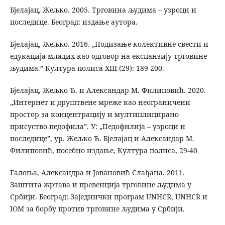
Бјелајац, Жељко. 2005. Трговина људима – узроци и
последице. Београд: издање аутора.
Бјелајац, Жељко. 2016. „Подизање колективне свести и
едукација младих као одговор на експанзију трговине
људима.” Култура полиса XIII (29): 189-200.
Бјелајац, Жељко Ђ. и Александар М. Филиповић. 2020.
„Интернет и друштвене мреже као неограничени
простор за концентрацију и мултиплицирано
присуство педофила”. У: „Педофилија – узроци и
последице”, ур. Жељко Ђ. Бјелајац и Александар М.
Филиповић, посебно издање, Култура полиса, 29-40
Галоња, Александра и Јовановић Слађана. 2011.
Заштита жртава и превенција трговине људима у
Србији. Београд: Заједнички програм UNHCR, UNHCR и
IOM за борбу против трговине људима у Србији.