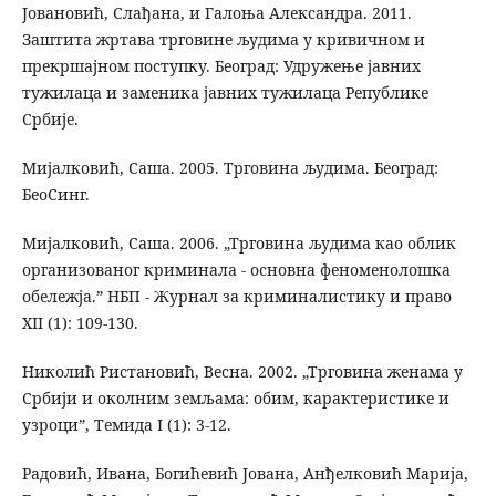
Јовановић, Слађана, и Галоња Александра. 2011.
Заштита жртава трговине људима у кривичном и
прекршајном поступку. Београд: Удружење јавних
тужилаца и заменика јавних тужилаца Републике
Србије.
Мијалковић, Саша. 2005. Трговина људима. Београд:
БеоСинг.
Мијалковић, Саша. 2006. „Трговина људима као облик
организованог криминала - основна феноменолошка
обележја.” НБП - Журнал за криминалистику и право
XII (1): 109-130.
Николић Ристановић, Весна. 2002. „Трговина женама у
Србији и околним земљама: обим, карактеристике и
узроци”, Темида I (1): 3-12.
Радовић, Ивана, Богићевић Јована, Анђелковић Марија,